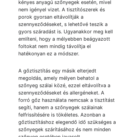
kényes anyagú szőnyegek esetén, mivel 
nem igényel vizet. A tisztítószerek és 
porok gyorsan eltávolítják a 
szennyeződéseket, s lehetővé teszik a 
gyors száradást is. Ugyanakkor meg kell 
említeni, hogy a mélyebben beágyazott 
foltokat nem mindig távolítja el 
hatékonyan ez a módszer.
A gőztisztítás egy másik elterjedt 
megoldás, amely mélyen behatol a 
szőnyeg szálai közé, ezzel eltávolítva a 
szennyeződéseket és allergéneket. A 
forró gőz használata nemcsak a tisztítást 
segíti, hanem a szőnyegek szálainak 
felfrissítésére is tökéletes. Azonban a 
gőztisztításhoz elegendő idő szükséges a 
szőnyegek szárításához és nem minden 
szőnyeg esetében javasolt.