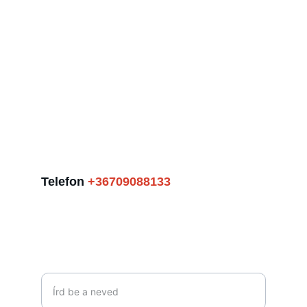
Kapcsolat
Írjon nekünk, vagy hívjon bizalommal!
Telefon 
+36709088133
TELEFON
Név