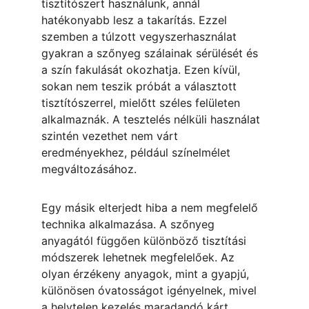
tisztítószert használunk, annál 
hatékonyabb lesz a takarítás. Ezzel 
szemben a túlzott vegyszerhasználat 
gyakran a szőnyeg szálainak sérülését és 
a szín fakulását okozhatja. Ezen kívül, 
sokan nem teszik próbát a választott 
tisztítószerrel, mielőtt széles felületen 
alkalmaznák. A tesztelés nélküli használat 
szintén vezethet nem várt 
eredményekhez, például színelmélet 
megváltozásához.
Egy másik elterjedt hiba a nem megfelelő 
technika alkalmazása. A szőnyeg 
anyagától függően különböző tisztítási 
módszerek lehetnek megfelelőek. Az 
olyan érzékeny anyagok, mint a gyapjú, 
különösen óvatosságot igényelnek, mivel 
a helytelen kezelés maradandó kárt 