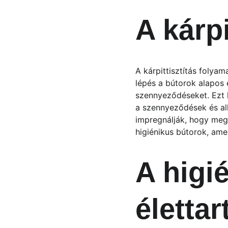
A kárpi
A kárpittisztítás folyam
lépés a bútorok alapos 
szennyeződéseket. Ezt k
a szennyeződések és all
impregnálják, hogy mega
higiénikus bútorok, am
A higi
életta