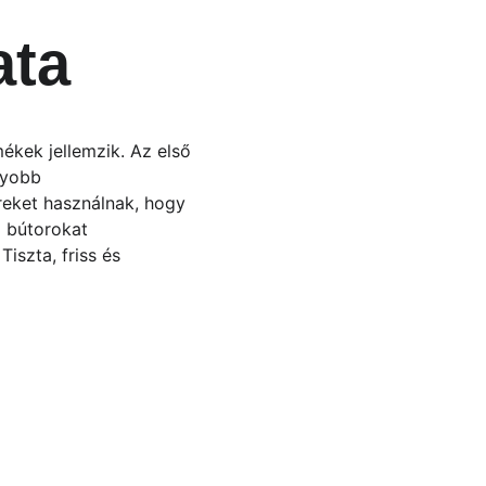
ata
mékek jellemzik. Az első 
gyobb 
ereket használnak, hogy 
 bútorokat 
szta, friss és 
 