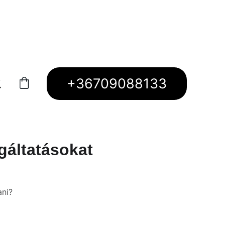
+36709088133
lgáltatásokat
ani?