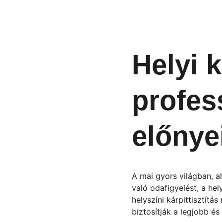
Helyi k
profes
előnye
A mai gyors világban, ah
való odafigyelést, a hel
helyszíni kárpittisztít
biztosítják a legjobb é