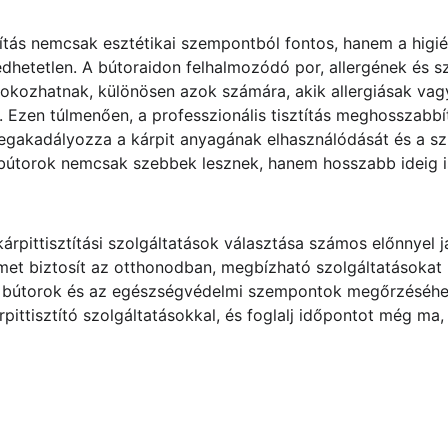
títás nemcsak esztétikai szempontból fontos, hanem a higi
edhetetlen. A bútoraidon felhalmozódó por, allergének és
okozhatnak, különösen azok számára, akik allergiásak vagy
Ezen túlmenően, a professzionális tisztítás meghosszabbít
megakadályozza a kárpit anyagának elhasználódását és a szí
útorok nemcsak szebbek lesznek, hanem hosszabb ideig is
rpittisztítási szolgáltatások választása számos előnnyel já
lmet biztosít az otthonodban, megbízható szolgáltatásokat kí
 bútorok és az egészségvédelmi szempontok megőrzéséhez
rpittisztító szolgáltatásokkal, és foglalj időpontot még ma,