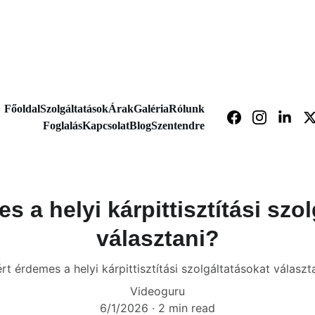
Elérhetőség: 
+36709088133
Főoldal
Szolgáltatások
Árak
Galéria
Rólunk
Foglalás
Kapcsolat
Blog
Szentendre
s a helyi kárpittisztítási szo
választani?
rt érdemes a helyi kárpittisztítási szolgáltatásokat választ
Videoguru
6/1/2026
2 min read