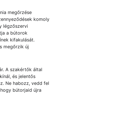
énia megőrzése 
 szennyeződések komoly 
 légzőszervi 
ja a bútorok 
nek kifakulását. 
 megőrzik új 
r. A szakértők által 
nál, és jelentős 
. Ne habozz, vedd fel 
 hogy bútorjaid újra 