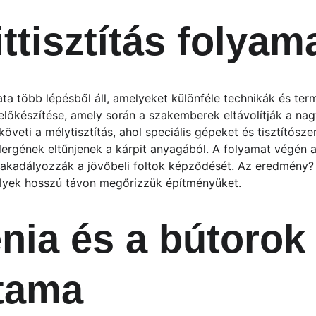
ttisztítás folyam
ata több lépésből áll, amelyeket különféle technikák és ter
előkészítése, amely során a szakemberek eltávolítják a na
öveti a mélytisztítás, ahol speciális gépeket és tisztítósz
ergének eltűnjenek a kárpit anyagából. A folyamat végén a
kadályozzák a jövőbeli foltok képződését. Az eredmény? Ti
elyek hosszú távon megőrizzük építményüket.
énia és a bútorok
rtama