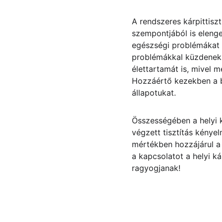
A rendszeres kárpittisz
szempontjából is eleng
egészségi problémákat 
problémákkal küzdenek. 
élettartamát is, mivel 
Hozzáértő kezekben a b
állapotukat.
Összességében a helyi ká
végzett tisztítás kénye
mértékben hozzájárul a
a kapcsolatot a helyi ká
ragyogjanak!